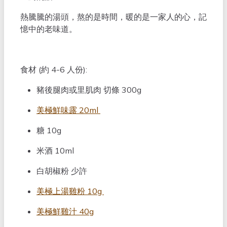
熱騰騰的湯頭，熬的是時間，暖的是一家人的心，記
憶中的老味道。
食材 (約 4-6 人份):
豬後腿肉或里肌肉 切條 300g
美極鮮味露 20ml
糖 10g
米酒 10ml
白胡椒粉 少許
美極上湯雞粉 10g
美極鮮雞汁 40g