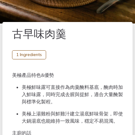
古早味肉羹
1 Ingredients
Description HTML
美極產品特色&優勢
美極鮮味露可直接作為肉羹醃料基底，醃肉時加
入鮮味露，同時完成去腥與提鮮，適合大量醃製
與標準化製程。
美極上湯雞粉與鮮雞汁建立湯底鮮味骨架，即使
大鍋湯底也能維持一致風味，穩定不易混濁。
主廚的話