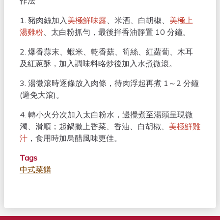
作法
1. 豬肉絲加入
美極鮮味露
、米酒、白胡椒、
美極上
湯雞粉
、太白粉抓勻，最後拌香油靜置 10 分鐘。
2. 爆香蒜末、蝦米、乾香菇、筍絲、紅蘿蔔、木耳
及紅蔥酥，加入調味料略炒後加入水煮微滾。
3. 湯微滾時逐條放入肉條，待肉浮起再煮 1～2 分鐘
(避免大滾)。
4. 轉小火分次加入太白粉水，邊攪煮至湯頭呈現微
濁、滑順；起鍋撒上香菜、香油、白胡椒、
美極鮮雞
汁
，食用時加烏醋風味更佳。
Tags
中式菜餚