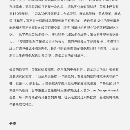
市場需求，菜單每四個月更新一次內容， 讓熟客也能有新鮮感，菜單上已有超
過150種餐點。「因為我們種類很多，台式蛋餅、日式烏龍麵、美式漢堡、泰式
醬 拌麵等，這不是一個廚師就能研發出所有產品的，透過雀巢 提供的研發服務
能夠和各種不同專長的飯店師傅交流，讓不 同風格的料理在我們店裡都能吃得
到。」除了產品口味多樣 化，產品類型也開始多角經營，讓央廚產能發揮到最
大。 「疫情期間為了確保加盟主的收入，我們也研發出了健康餐 盒，不僅可以
線上訂購也做成冷凍調理包；最近也開始籌備 新的麵包店品牌『問問』，由央
廚自己生產麵包配送到各店 家，降低店面的食材成本。」
優質的原物料、專業的研發團隊、多角化的中央廚房， 甚至到店內設計都是莊
浚騰講究的地方，「我認為美是從 一早開始的，在舒服的空間裡吃著美味的早
餐，就是一天 的起點。」擅長把美學融入生活中的莊浚騰說道，早餐店的 菜單
就像時尚型錄，台中重慶店更是獲得美國繆思設計大 獎(Muse Design Award)
金獎，每一間分店都有其各自的風 格。從美妝業跨足到餐飲業，莊浚騰將傳統
早餐店成功轉型。
分享