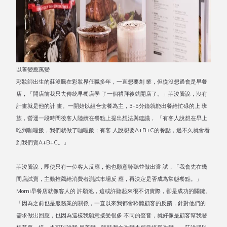
以善變應萬變
彩妝師出生的莊浚騰在彩妝界任職多年，一直想要創 業，但從沒想過會是早餐
店，「開店前我只去傳統早餐店學 了一個禮拜後就開店了。」莊浚騰說，沒有
計畫就是他的計 畫。一開始以組合套餐為主，3-5分鐘就能出餐給忙碌的上 班
族，營運一段時間後客人陸續在餐點上提出想法與建議， 「有客人說想在早上
吃到咖哩飯，我們就做了咖哩飯；有客 人說想要A+B+C的餐點，過不久就會看
到我們賣A+B+C。」
莊浚騰說，即使只有一位客人反應，他也願意聆聽並做出嘗 試，「我會先在幾
間店試賣，主動推薦給消費者測試市場反 應，再決定是否成為常態餐點。」
Morni早餐店就像客人的 許願池，這或許聽起來很不切實際，卻是成功的關鍵。
「因為之前也是服務業的關係，一直以來我都會聆聽顧客的反饋，針對他們的
需求做出回應，也因為這樣我願意接受很多 不同的聲音，就好像是顧客幫我發