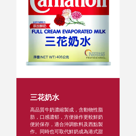
三花奶水
高品質牛奶濃縮製成，含動物性脂
肪，口感濃郁，方便操作更較鮮奶
便於保存，適合沖調飲料及西點製
作。同時也可取代鮮奶成為港式甜