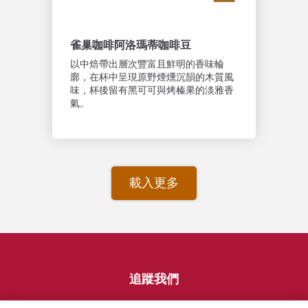
雀巢咖啡阿洛瑪蒂咖啡豆
以中焙帶出層次豐富且鮮明的香味輪
廓，在杯中呈現原野煙燻沉韻的木質風
味，杯後留有黑可可與烤榛果的淡雅香
氣。
載入更多
追蹤我們