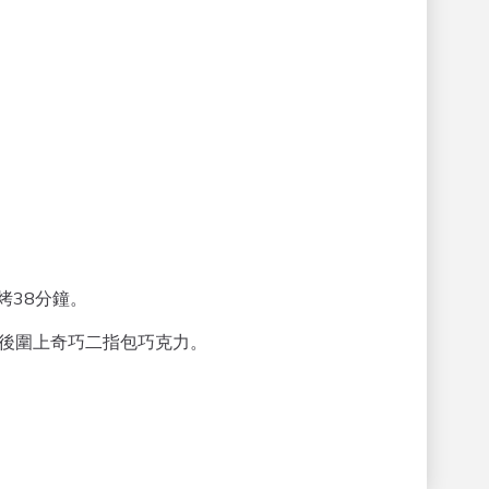
烤38分鐘。
最後圍上奇巧二指包巧克力。