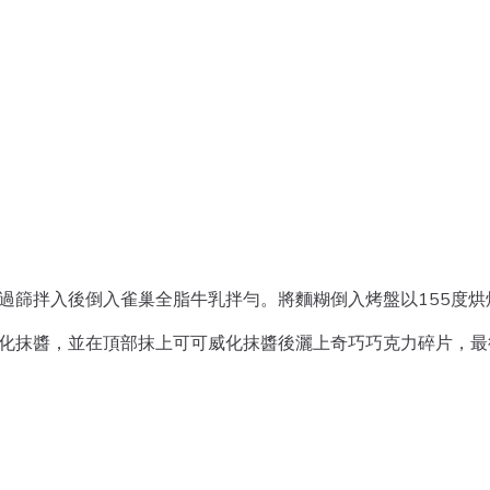
過篩拌入後倒入雀巢全脂牛乳拌勻。將麵糊倒入烤盤以155度烘
威化抹醬，並在頂部抹上可可威化抹醬後灑上奇巧巧克力碎片，