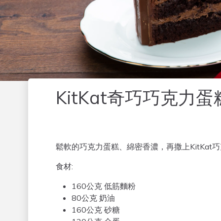
KitKat奇巧巧克力蛋
Description HTML
鬆軟的巧克力蛋糕、綿密香濃，再撒上KitKa
食材:
160公克 低筋麵粉
80公克 奶油
160公克 砂糖