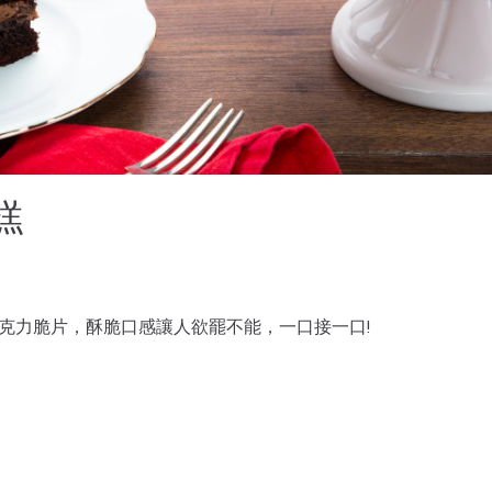
糕
t巧克力脆片，酥脆口感讓人欲罷不能，一口接一口!