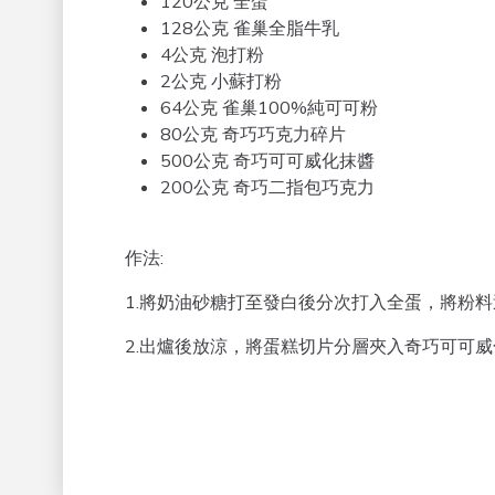
120公克 全蛋
128公克
雀巢全脂牛乳
4公克 泡打粉
2公克 小蘇打粉
64公克
雀巢100%純可可粉
80公克
奇巧巧克力碎片
500公克
奇巧可可威化抹醬
200公克 奇巧二指包巧克力
作法:
1.將奶油砂糖打至發白後分次打入全蛋，將粉料
2.出爐後放涼，將蛋糕切片分層夾入奇巧可可