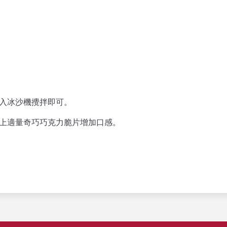
倒入冰沙機攪拌即可。
灑上適量奇巧巧克力脆片增加口感。