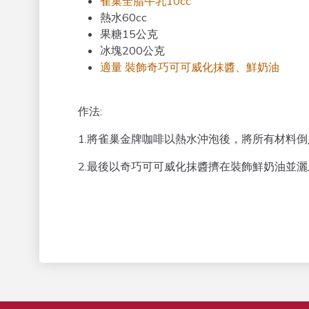
雀巢全脂牛乳
10cc
熱水60cc
果糖15公克
冰塊200公克
適量
裝飾奇巧可可威化抹醬、鮮奶油
作法:
1.將雀巢金牌咖啡以熱水沖泡後，將所有材料
2.最後以奇巧可可威化抹醬擠在裝飾鮮奶油並