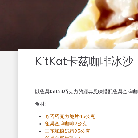
KitKat卡茲咖啡冰沙
Description HTML
以雀巢KitKat巧克力的經典風味搭配雀巢金
食材:
奇巧巧克力脆片
45公克
雀巢金牌咖啡
2公克
三花加糖奶精
35公克